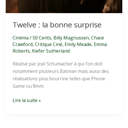
Twelve : la bonne surprise
Cinéma
/
50 Cents
,
Billy Magnussen
,
Chace
Crawford
,
Critique Ciné
,
Emily Meade
,
Emma
Roberts
,
Kiefer Sutherland
Réalisé par Joel Schumacher à qui l’on doit
notamment plusieurs Batman mais aussi des
réalisations plus bourrine telles que Phone
Game ou 8mm.
Twelve
Lire la suite »
:
la
bonne