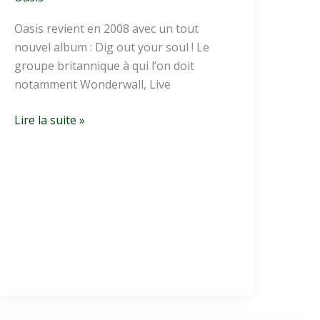
Oasis revient en 2008 avec un tout
nouvel album : Dig out your soul ! Le
groupe britannique à qui l’on doit
notamment Wonderwall, Live
Oasis
Lire la suite »
–
Dig
Out
Your
Soul