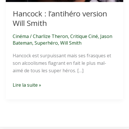
Hancock : l’antihéro version
Will Smith
Cinéma
/
Charlize Theron
,
Critique Ciné
,
Jason
Bateman
,
Superhéro
,
Will Smith
Hancock est surpuissant mais ses frasques et
son alcoolismes flagrant en fait le plus mal-
aimé de tous les super héros. […]
Hancock
Lire la suite »
:
l’antihéro
version
Will
Smith