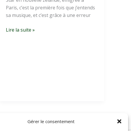
Star en nouvelle zélande, émigrée à
Paris, c’est la première fois que j’entends
sa musique, et c’est grâce à une erreur
Découverte
Lire la suite »
de
Bic
Runga
Gérer le consentement