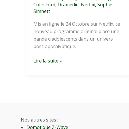
Colin Ford
,
Dramédie
,
Netflix
,
Sophie
Simnett
Mis en ligne le 24 Octobre sur Netflix, ce
nouveau programme original place une
bande d’adolescents dans un univers
post-apocalyptique.
Daybreak
Lire la suite »
:
ados
&
apocalypse
Nos autres sites :
Domotique Z-Wave