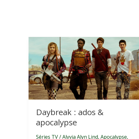
Daybreak : ados &
apocalypse
Séries TV
/
Alyvia Alyn Lind
,
Apocalypse
,