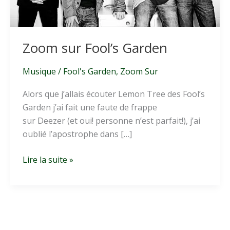
Zoom sur Fool’s Garden
Musique
/
Fool's Garden
,
Zoom Sur
Alors que j’allais écouter Lemon Tree des Fool’s
Garden j’ai fait une faute de frappe
sur Deezer (et oui! personne n’est parfait!), j’ai
oublié l’apostrophe dans […]
Zoom
Lire la suite »
sur
Fool’s
Garden