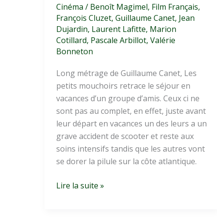
Cinéma
/
Benoît Magimel
,
Film Français
,
François Cluzet
,
Guillaume Canet
,
Jean
Dujardin
,
Laurent Lafitte
,
Marion
Cotillard
,
Pascale Arbillot
,
Valérie
Bonneton
Long métrage de Guillaume Canet, Les
petits mouchoirs retrace le séjour en
vacances d’un groupe d’amis. Ceux ci ne
sont pas au complet, en effet, juste avant
leur départ en vacances un des leurs a un
grave accident de scooter et reste aux
soins intensifs tandis que les autres vont
se dorer la pilule sur la côte atlantique.
Les
Lire la suite »
petits
mouchoirs