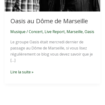
Oasis au Dôme de Marseille
Musique
/
Concert
,
Live Report
,
Marseille
,
Oasis
Le groupe Oasis était mercredi dernier de
passage au Dôme de Marseille, si vous lisez
régulièrement ce blog vous devez savoir que je
[…]
Oasis
Lire la suite »
au
Dôme
de
Marseille