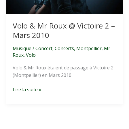
Volo & Mr Roux @ Victoire 2 –
Mars 2010
Musique
/
Concert
,
Concerts
,
Montpellier
,
Mr
Roux
,
Volo
Volo & Mr Roux étaient de passage à Victoire 2
(Montpellier) en Mars 2010
Volo
Lire la suite »
&
Mr
Roux
@
Victoire