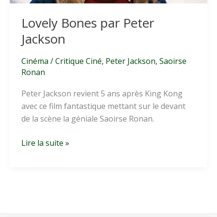
Lovely Bones par Peter
Jackson
Cinéma
/
Critique Ciné
,
Peter Jackson
,
Saoirse
Ronan
Peter Jackson revient 5 ans après King Kong
avec ce film fantastique mettant sur le devant
de la scène la géniale Saoirse Ronan.
Lovely
Lire la suite »
Bones
par
Peter
Jackson