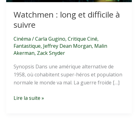
Watchmen : long et difficile à
suivre
Cinéma
/
Carla Gugino
,
Critique Ciné
,
Fantastique
,
Jeffrey Dean Morgan
,
Malin
Akerman
,
Zack Snyder
Synopsis Dans une amérique alternative de
1958, où cohabitent super-héros et population
normale le monde va mal. La guerre froide […]
Watchmen
Lire la suite »
:
long
et
difficile
à