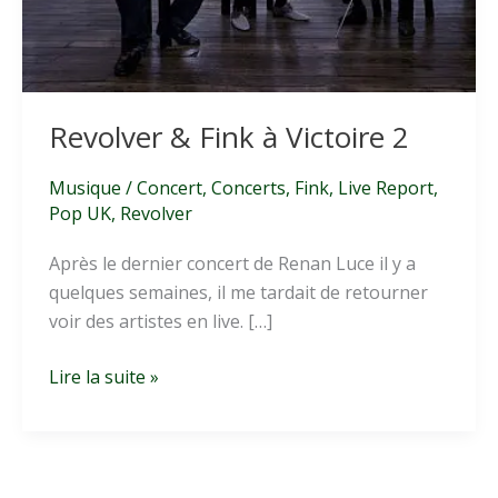
Revolver & Fink à Victoire 2
Musique
/
Concert
,
Concerts
,
Fink
,
Live Report
,
Pop UK
,
Revolver
Après le dernier concert de Renan Luce il y a
quelques semaines, il me tardait de retourner
voir des artistes en live. […]
Revolver
Lire la suite »
&
Fink
à
Victoire