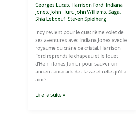
Georges Lucas
,
Harrison Ford
,
Indiana
Jones
,
John Hurt
,
John Williams
,
Saga
,
Shia Leboeuf
,
Steven Spielberg
Indy revient pour le quatrième volet de
ses aventures avec Indiana Jones avec le
royaume du crâne de cristal. Harrison
Ford reprends le chapeau et le fouet
d’Henri Jones Junior pour sauver un
ancien camarade de classe et celle qu’il a
aimé
Indiana
Lire la suite »
Jones
4
:
Indy
repart