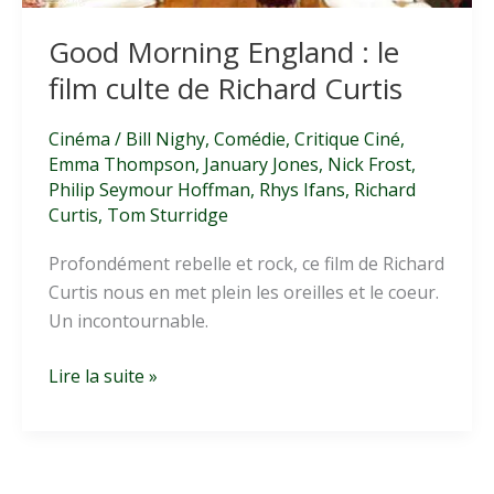
Good Morning England : le
film culte de Richard Curtis
Cinéma
/
Bill Nighy
,
Comédie
,
Critique Ciné
,
Emma Thompson
,
January Jones
,
Nick Frost
,
Philip Seymour Hoffman
,
Rhys Ifans
,
Richard
Curtis
,
Tom Sturridge
Profondément rebelle et rock, ce film de Richard
Curtis nous en met plein les oreilles et le coeur.
Un incontournable.
Good
Lire la suite »
Morning
England
:
le