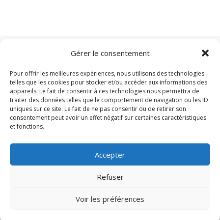
du
cinéma
indépendant
Gérer le consentement
Nos autres sites :
Pour offrir les meilleures expériences, nous utilisons des technologies
Domotique Z-Wave
telles que les cookies pour stocker et/ou accéder aux informations des
Domotique Zigbee
appareils. Le fait de consentir à ces technologies nous permettra de
traiter des données telles que le comportement de navigation ou les ID
Clim-mobile.xyz
uniques sur ce site. Le fait de ne pas consentir ou de retirer son
consentement peut avoir un effet négatif sur certaines caractéristiques
et fonctions.
Accueil
Séries TV
Accepter
Cinéma
Musique
Refuser
Projets
Voir les préférences