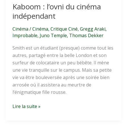
Kaboom : l’ovni du cinéma
indépendant
Cinéma
/
Cinéma
,
Critique Ciné
,
Gregg Araki
,
Improbable
,
Juno Temple
,
Thomas Dekker
Smith est un étudiant (presque) comme tout les
autres, partagé entre la belle London et son
surfeur de colocataire un peu bébête. Il mène
une vie tranquille sur le campus. Mais sa petite
vie va être bouleversée après une soirée bien
arrosée où il assistera au meurtre de
l’énigmatique fille rousse.
Kaboom
Lire la suite »
:
l’ovni