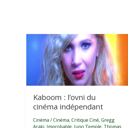
Kaboom : l’ovni du
cinéma indépendant
Cinéma
/
Cinéma
,
Critique Ciné
,
Gregg
Araki
,
Improbable
,
Juno Temple
,
Thomas