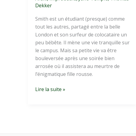
Dekker
Smith est un étudiant (presque) comme
tout les autres, partagé entre la belle
London et son surfeur de colocataire un
peu bébête. Il mène une vie tranquille sur
le campus. Mais sa petite vie va être
bouleversée après une soirée bien
arrosée où il assistera au meurtre de
l’énigmatique fille rousse.
Kaboom
Lire la suite »
:
l’ovni
du
cinéma
indépendant