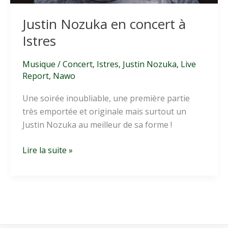
Justin Nozuka en concert à
Istres
Musique
/
Concert
,
Istres
,
Justin Nozuka
,
Live
Report
,
Nawo
Une soirée inoubliable, une première partie
très emportée et originale mais surtout un
Justin Nozuka au meilleur de sa forme !
Justin
Lire la suite »
Nozuka
en
concert
à
Istres