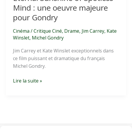
Mind : une oeuvre majeure
pour Gondry
Cinéma
/
Critique Ciné
,
Drame
,
Jim Carrey
,
Kate
Winslet
,
Michel Gondry
Jim Carrey et Kate Winslet exceptionnels dans
ce film puissant et dramatique du français
Michel Gondry.
Eternal
Lire la suite »
Sunshine
of
Spotless
Mind
:
une