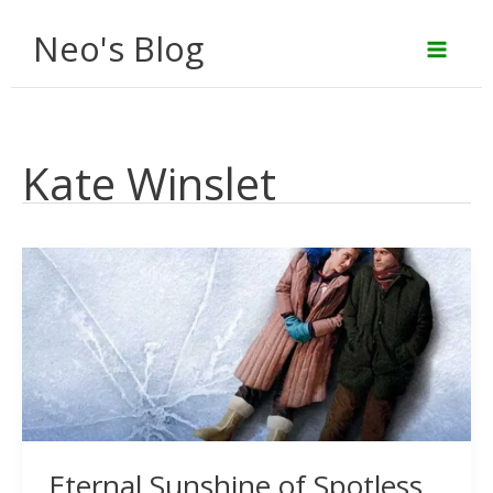
Aller
Neo's Blog
au
contenu
Kate Winslet
Eternal Sunshine of Spotless