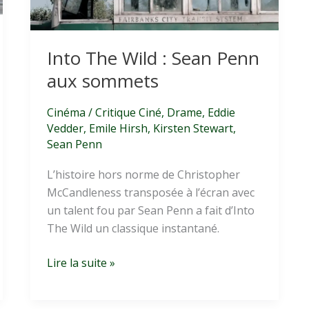
Into The Wild : Sean Penn
aux sommets
Cinéma
/
Critique Ciné
,
Drame
,
Eddie
Vedder
,
Emile Hirsh
,
Kirsten Stewart
,
Sean Penn
L’histoire hors norme de Christopher
McCandleness transposée à l’écran avec
un talent fou par Sean Penn a fait d’Into
The Wild un classique instantané.
Into
Lire la suite »
The
Wild