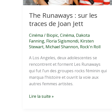
The Runaways : sur les
traces de Joan Jett
Cinéma
/
Biopic
,
Cinéma
,
Dakota
Fanning
,
Floria Sigismondi
,
Kirsten
Stewart
,
Michael Shannon
,
Rock'n Roll
A Los Angeles, deux adolescentes se
rencontrent et forment Les Runaways
qui fut l’un des groupes rocks féminin qui
marqua l’histoire et ouvrit la voie aux
autres femmes artistes.
The
Lire la suite »
Runaways
: