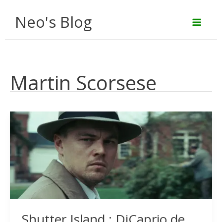
Aller
Neo's Blog
au
contenu
Martin Scorsese
Shutter Island : DiCaprio de