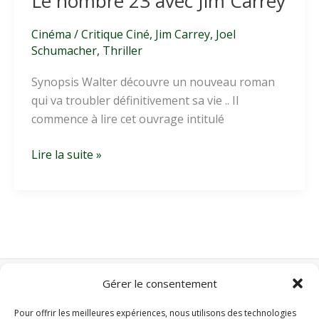
Le nombre 23 avec Jim Carrey
Cinéma
/
Critique Ciné
,
Jim Carrey
,
Joel
Schumacher
,
Thriller
Synopsis Walter découvre un nouveau roman
qui va troubler définitivement sa vie .. Il
commence à lire cet ouvrage intitulé
Le
Lire la suite »
nombre
23
avec
Jim
Carrey
Gérer le consentement
Nos autres sites :
Pour offrir les meilleures expériences, nous utilisons des technologies