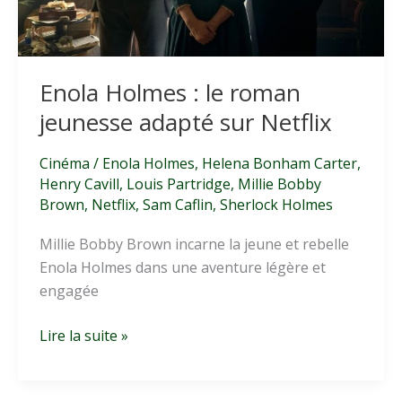
Enola Holmes : le roman
jeunesse adapté sur Netflix
Cinéma
/
Enola Holmes
,
Helena Bonham Carter
,
Henry Cavill
,
Louis Partridge
,
Millie Bobby
Brown
,
Netflix
,
Sam Caflin
,
Sherlock Holmes
Millie Bobby Brown incarne la jeune et rebelle
Enola Holmes dans une aventure légère et
engagée
Enola
Lire la suite »
Holmes
: