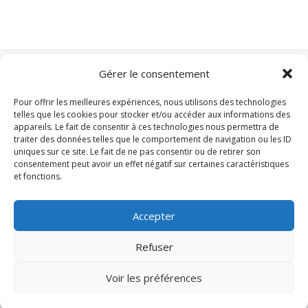
le
roman
jeunesse
adapté
sur
Gérer le consentement
Nos autres sites :
Netflix
Pour offrir les meilleures expériences, nous utilisons des technologies
Domotique Z-Wave
telles que les cookies pour stocker et/ou accéder aux informations des
Domotique Zigbee
appareils. Le fait de consentir à ces technologies nous permettra de
traiter des données telles que le comportement de navigation ou les ID
Clim-mobile.xyz
uniques sur ce site. Le fait de ne pas consentir ou de retirer son
consentement peut avoir un effet négatif sur certaines caractéristiques
et fonctions.
Accueil
Séries TV
Accepter
Cinéma
Musique
Refuser
Projets
Voir les préférences