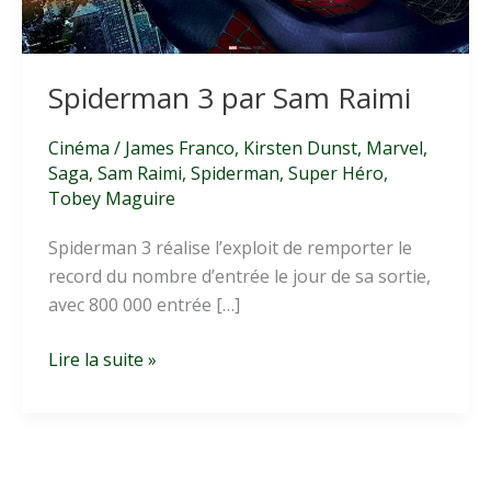
Spiderman 3 par Sam Raimi
Cinéma
/
James Franco
,
Kirsten Dunst
,
Marvel
,
Saga
,
Sam Raimi
,
Spiderman
,
Super Héro
,
Tobey Maguire
Spiderman 3 réalise l’exploit de remporter le
record du nombre d’entrée le jour de sa sortie,
avec 800 000 entrée […]
Spiderman
Lire la suite »
3
par
Sam
Raimi