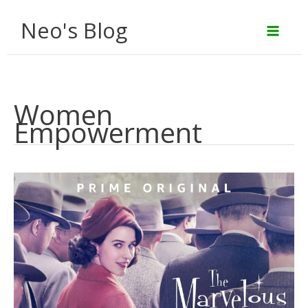
Aller
Neo's Blog
au
contenu
Women
Empowerment