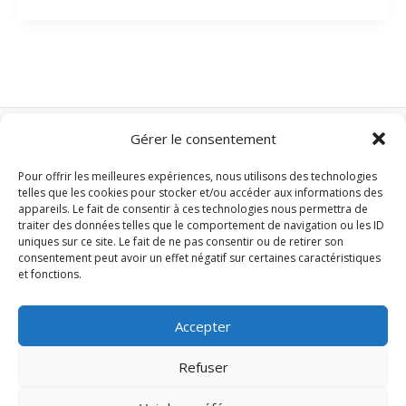
Mrs.
Maisel
:
2
saisons
exceptionnelles
Gérer le consentement
Nos autres sites :
Pour offrir les meilleures expériences, nous utilisons des technologies
Domotique Z-Wave
telles que les cookies pour stocker et/ou accéder aux informations des
Domotique Zigbee
appareils. Le fait de consentir à ces technologies nous permettra de
traiter des données telles que le comportement de navigation ou les ID
Clim-mobile.xyz
uniques sur ce site. Le fait de ne pas consentir ou de retirer son
consentement peut avoir un effet négatif sur certaines caractéristiques
et fonctions.
Accueil
Séries TV
Accepter
Cinéma
Musique
Refuser
Projets