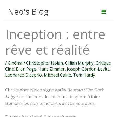
Aller
Neo's Blog
au
contenu
Inception : entre
rêve et réalité
/
Cinéma
/
Christopher Nolan
,
Cillian Murphy
,
Critique
Ciné
,
Ellen Page
,
Hans Zimmer
,
Joseph Gordon-Levitt
,
Léonardo Dicaprio
,
Michael Caine
,
Tom Hardy
Christopher Nolan signe après
Batman : The Dark
Knight
un film hors du commun, du genre à faire
trembler les plus téméraires de vos neurones..
Du rêve à la réalité, il n’y a qu’un pas..