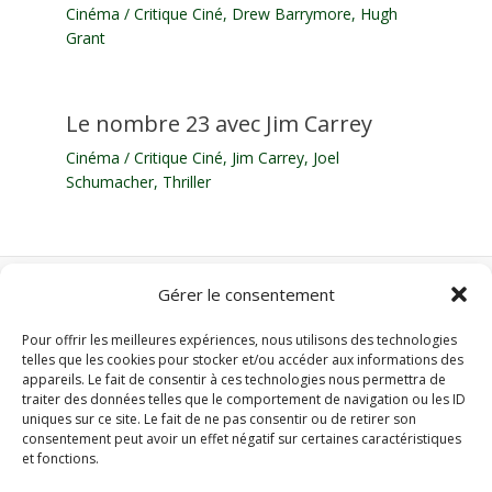
Cinéma
/
Critique Ciné
,
Drew Barrymore
,
Hugh
Grant
Le nombre 23 avec Jim Carrey
Cinéma
/
Critique Ciné
,
Jim Carrey
,
Joel
Schumacher
,
Thriller
Gérer le consentement
Nos autres sites :
Pour offrir les meilleures expériences, nous utilisons des technologies
Domotique Z-Wave
telles que les cookies pour stocker et/ou accéder aux informations des
Domotique Zigbee
appareils. Le fait de consentir à ces technologies nous permettra de
traiter des données telles que le comportement de navigation ou les ID
Clim-mobile.xyz
uniques sur ce site. Le fait de ne pas consentir ou de retirer son
consentement peut avoir un effet négatif sur certaines caractéristiques
et fonctions.
Accueil