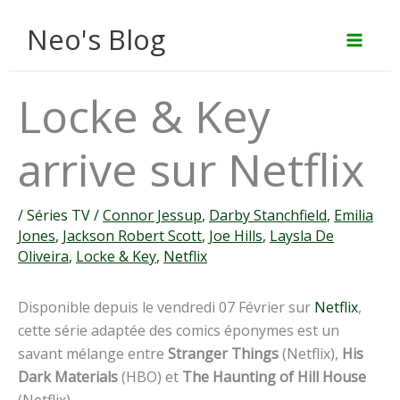
Aller
Neo's Blog
au
contenu
Locke & Key
arrive sur Netflix
/
Séries TV
/
Connor Jessup
,
Darby Stanchfield
,
Emilia
Jones
,
Jackson Robert Scott
,
Joe Hills
,
Laysla De
Oliveira
,
Locke & Key
,
Netflix
Disponible depuis le vendredi 07 Février sur
Netflix
,
cette série adaptée des comics éponymes est un
savant mélange entre
Stranger Things
(Netflix),
His
Dark Materials
(HBO) et
The Haunting of Hill House