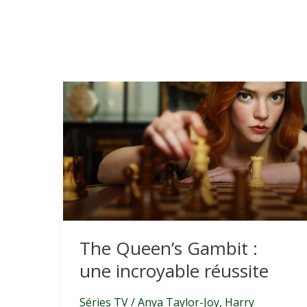
The Queen’s Gambit :
une incroyable réussite
Séries TV
/
Anya Taylor-Joy
,
Harry