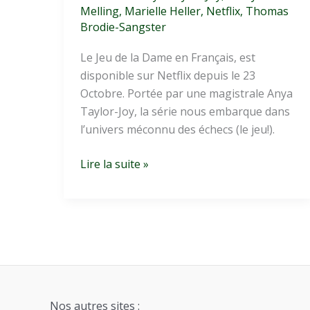
Melling
,
Marielle Heller
,
Netflix
,
Thomas
Brodie-Sangster
Le Jeu de la Dame en Français, est
disponible sur Netflix depuis le 23
Octobre. Portée par une magistrale Anya
Taylor-Joy, la série nous embarque dans
l’univers méconnu des échecs (le jeu!).
The
Lire la suite »
Queen’s
Gambit
:
une
incroyable
réussite
Nos autres sites :