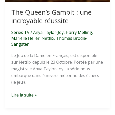
The Queen’s Gambit : une
incroyable réussite
Séries TV
/
Anya Taylor-Joy
,
Harry Melling
,
Marielle Heller
,
Netflix
,
Thomas Brodie-
Sangster
Le Jeu de la Dame en Français, est disponible
sur Netflix depuis le 23 Octobre. Portée par une
magistrale Anya Taylor-Joy, la série nous
embarque dans l’univers méconnu des échecs
(le jeu!).
The
Lire la suite »
Queen’s
Gambit
: