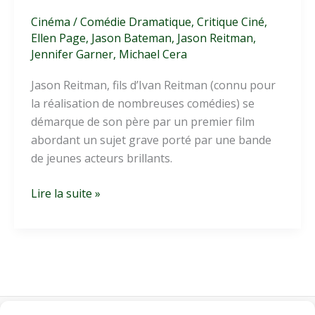
Cinéma
/
Comédie Dramatique
,
Critique Ciné
,
Ellen Page
,
Jason Bateman
,
Jason Reitman
,
Jennifer Garner
,
Michael Cera
Jason Reitman, fils d’Ivan Reitman (connu pour
la réalisation de nombreuses comédies) se
démarque de son père par un premier film
abordant un sujet grave porté par une bande
de jeunes acteurs brillants.
Juno
Lire la suite »
:
premier
film
pour
Jason
Reitman