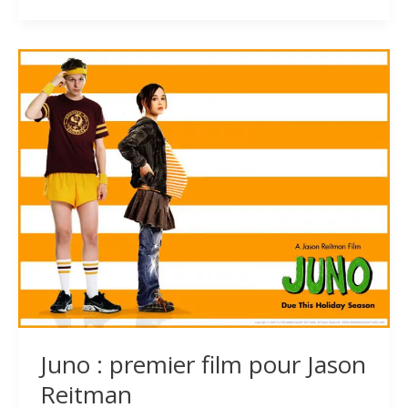
The
Air
:
Georges
Clooney
chez
Jason
Reitman
Juno : premier film pour Jason
Reitman