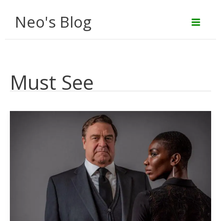
Aller
Neo's Blog
au
contenu
Must See