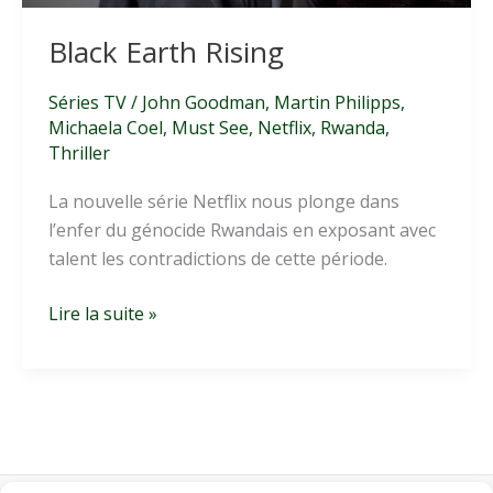
Black Earth Rising
Séries TV
/
John Goodman
,
Martin Philipps
,
Michaela Coel
,
Must See
,
Netflix
,
Rwanda
,
Thriller
La nouvelle série Netflix nous plonge dans
l’enfer du génocide Rwandais en exposant avec
talent les contradictions de cette période.
Black
Lire la suite »
Earth
Rising