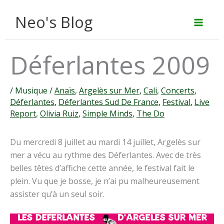
Aller
Neo's Blog
au
contenu
Déferlantes 2009
/
Musique
/
Anaïs
,
Argelès sur Mer
,
Cali
,
Concerts
,
Déferlantes
,
Déferlantes Sud De France
,
Festival
,
Live
Report
,
Olivia Ruiz
,
Simple Minds
,
The Do
Du mercredi 8 juillet au mardi 14 juillet, Argelès sur
mer a vécu au rythme des Déferlantes. Avec de très
belles têtes d’affiche cette année, le festival fait le
plein. Vu que je bosse, je n’ai pu malheureusement
assister qu’à un seul soir.