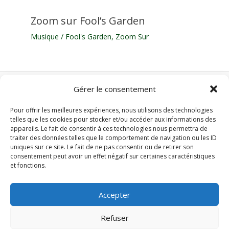
Zoom sur Fool’s Garden
Musique
/
Fool's Garden
,
Zoom Sur
Gérer le consentement
Nos autres sites :
Pour offrir les meilleures expériences, nous utilisons des technologies
Domotique Z-Wave
telles que les cookies pour stocker et/ou accéder aux informations des
Domotique Zigbee
appareils. Le fait de consentir à ces technologies nous permettra de
traiter des données telles que le comportement de navigation ou les ID
Clim-mobile.xyz
uniques sur ce site. Le fait de ne pas consentir ou de retirer son
consentement peut avoir un effet négatif sur certaines caractéristiques
et fonctions.
Accueil
Séries TV
Accepter
Cinéma
Musique
Refuser